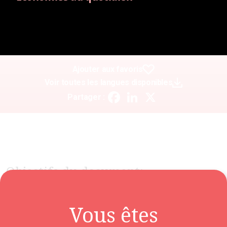
Ajouter aux favoris
Voir toutes les langues disponibles
Facebook
LinkedIn
X
Partager :
Objectifs du document:
Comprendre ce qu'est une date de péremption
Comprendre comment utiliser les dates de péremption
Vous êtes
Comment utiliser ce document: