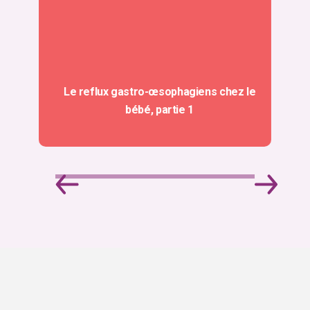
Le reflux gastro-œsophagiens chez le
bébé, partie 1