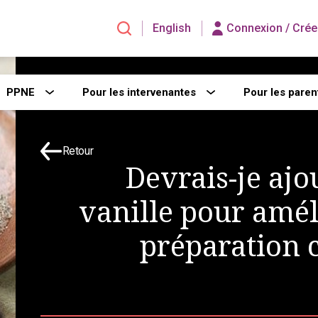
English
Connexion /
Crée
PPNE
Pour les intervenantes
Pour les paren
Retour
Devrais-je ajou
vanille pour améli
préparation 