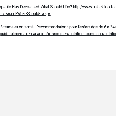
Appetite Has Decreased. What Should I Do?
http://www.unlockfood.ca
creased-What-Should-I.aspx
é à terme et en santé : Recommandations pour l'enfant âgé de 6 à 24
guide-alimentaire-canadien/ressources/nutrition-nourrisson/nutri