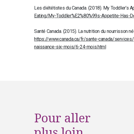
Les diététistes du Canada. (2018). My Toddler’s 
Eating/My-Toddler%E2%80%99s-Appetite-Has-De
Santé Canada. (2015). La nutrition du nourrisson n
https://www.canada.ca/fr/sante-canada/services/
naissance-six-mois/6-24-mois.html
Pour aller
plus loin