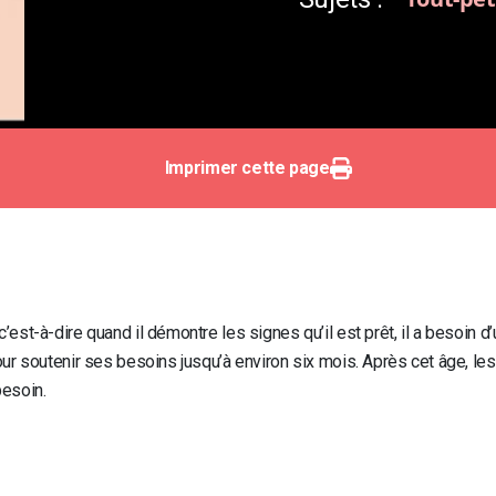
Imprimer cette page
-à-dire quand il démontre les signes qu’il est prêt, il a besoin d’un n
ur soutenir ses besoins jusqu’à environ six mois. Après cet âge, le
besoin.