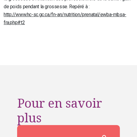
de poids pendant la grossesse. Repéré à :
http://www.hc-sc.gc.ca/fn-an/nutrition/prenatal/ewba-mbsa-
fra.php#t2
Pour en savoir
plus