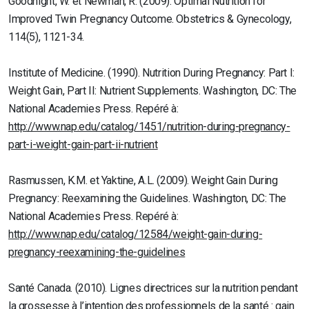
Goodnight, W. et Newman, R. (2009). Optimal Nutrition for
Improved Twin Pregnancy Outcome. Obstetrics & Gynecology,
114(5), 1121-34.
Institute of Medicine. (1990). Nutrition During Pregnancy: Part I:
Weight Gain, Part II: Nutrient Supplements. Washington, DC: The
National Academies Press. Repéré à:
http://www.nap.edu/catalog/1451/nutrition-during-pregnancy-
part-i-weight-gain-part-ii-nutrient
Rasmussen, K.M. et Yaktine, A.L. (2009). Weight Gain During
Pregnancy: Reexamining the Guidelines. Washington, DC: The
National Academies Press. Repéré à:
http://www.nap.edu/catalog/12584/weight-gain-during-
pregnancy-reexamining-the-guidelines
Santé Canada. (2010). Lignes directrices sur la nutrition pendant
la grossesse à l’intention des professionnels de la santé : gain