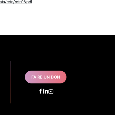
ta/retn/retn06.pdf
FAIRE UN DON