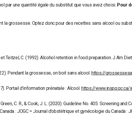
ol par une quantité égale du substitut que vous avez choisi.
Pour d
durant la grossesse. Optez donc pour des recettes sans alcool ou sub
.R. et Teitzel, C. (1992). Alcohol retention in food preparation. J Am Di
22). Pendant la grossesse, on boit sans alcool.
https://grossessesa
). Portail d’information prénatale : Alcool.
https://www.inspq.qc.ca/i
, J., Green, C. R., & Cook, J. L. (2020). Guideline No. 405: Screening a
Canada : JOGC = Journal d’obstétrique et gynécologie du Canada : 