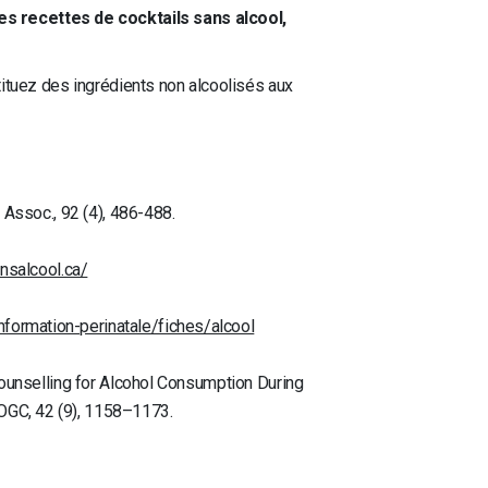
es recettes de cocktails sans alcool,
stituez des ingrédients non alcoolisés aux
et Assoc., 92 (4), 486-488.
nsalcool.ca/
nformation-perinatale/fiches/alcool
nd Counselling for Alcohol Consumption During
JOGC, 42 (9), 1158–1173.