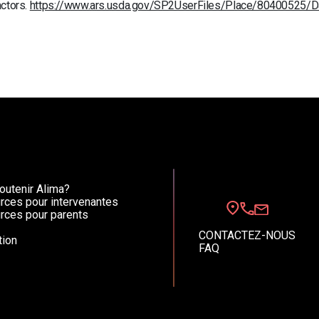
actors.
https://www.ars.usda.gov/SP2UserFiles/Place/80400525/Da
utenir Alima?
rces pour intervenantes
rces pour parents
CONTACTEZ-NOUS
ion
FAQ