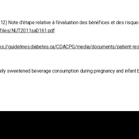
012) Note d’étape relative à l’évaluation des bénéfices et des risque
m/files/NUT2011sa0161.pdf
tps://guidelines.diabetes.ca/CDACPG/media/documents/patient-r
icially sweetened beverage consumption during pregnancy and infant