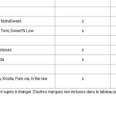
, NutraSweet
x
 Twin, Sweet'N Low
x
etesas
x
da
x
, Krisda, Pure via, In the raw
x
sujets à changer. D’autres marques non incluses dans le tableau po