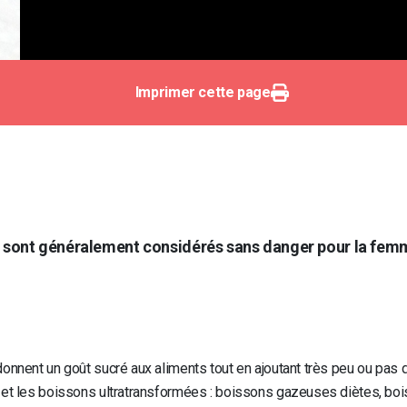
Imprimer cette page
é sont généralement considérés sans danger pour la femm
onnent un goût sucré aux aliments tout en ajoutant très peu ou pas d
s et les boissons ultratransformées : boissons gazeuses diètes, bo