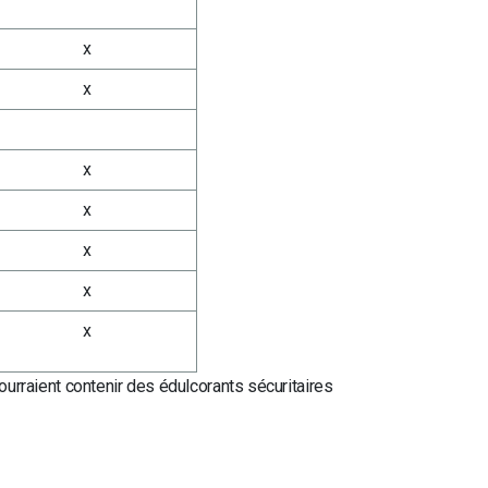
x
x
x
x
x
x
x
urraient contenir des édulcorants sécuritaires