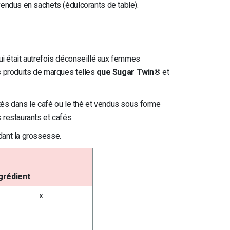
vendus en sachets (édulcorants de table).
ui était autrefois déconseillé aux femmes
es produits de marques telles
que Sugar Twin®
et
tés dans le café ou le thé et vendus sous forme
restaurants et cafés.
dant la grossesse.
s
grédient
x