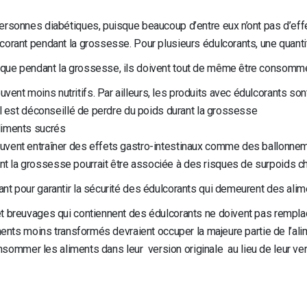
rsonnes diabétiques, puisque beaucoup d’entre eux n’ont pas d’effet
orant pendant la grossesse. Pour plusieurs édulcorants, une quantit
sque pendant la grossesse, ils doivent tout de même être consom
ent moins nutritifs. Par ailleurs, les produits avec édulcorants sont
 il est déconseillé de perdre du poids durant la grossesse
aliments sucrés
peuvent entraîner des effets gastro-intestinaux comme des ballonne
t la grossesse pourrait être associée à des risques de surpoids chez
ant pour garantir la sécurité des édulcorants qui demeurent des ali
 breuvages qui contiennent des édulcorants ne doivent pas remplace
iments moins transformés devraient occuper la majeure partie de l’a
consommer les aliments dans leur version originale au lieu de leur ve