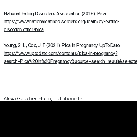
National Eating Disorders Association (2018). Pica.
https://www.nationaleatingdisorders.org/learn/by-eating-
disorder/other/pica
Young, S. L., Cox, J. T. (2021). Pica in Pregnancy. UpToDate.
https://www.uptodate.com/contents/pica-in-pregnancy?
search=Pica%20in%20Pregnancy&source=search_result&selecte
Alexa Gaucher-Holm, nutritioniste