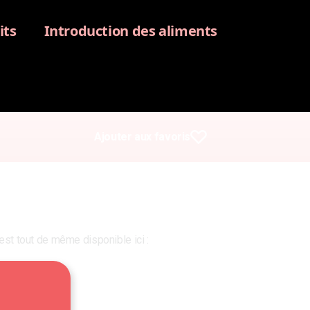
its
Introduction des aliments
Ajouter aux favoris
est tout de même disponible ici :