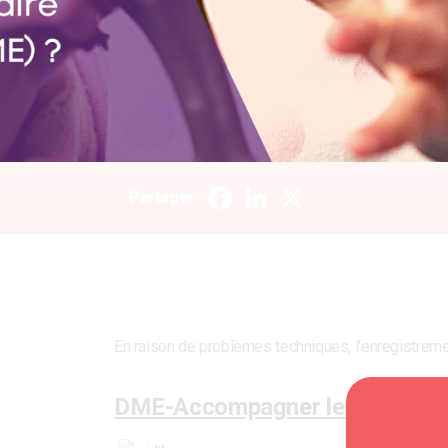
Facebook
LinkedIn
X
Partager :
En raison de problèmes techniques, l'enregistremen
DME-Accompagner les parents