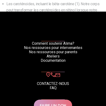
Les caroténoïdes, incluant le bêta-carotène (1). Notre corps
peut transformer les caroténoïdes en rétinol lorsque notre
alimentation ne comble pas bien nos besoins en rétinol (1).
Les caroténoïdes se retrouve
[...]
Comment soutenir Alima?
Nos ressources pour intervenantes
Nos ressources pour parents
Catherine Savard, nutritionniste
Ateliers
Documentation
CONTACTEZ-NOUS
FAQ
FAIRE UN DON