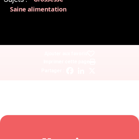
Saine alimentation
Ajouter aux favoris
Imprimer cette page
Facebook
LinkedIn
X
Partager :
Le rétinol est une forme de vitamine A qui
augmenterait le risque de malformations chez le