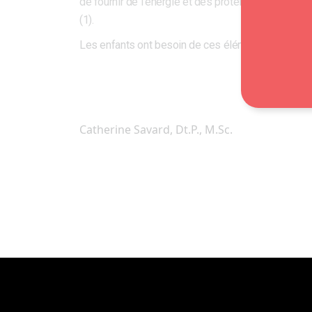
de fournir de l’énergie et des protéines (1). De pl
(1).
Les enfants ont besoin de ces éléments nutritifs e
Catherine Savard, Dt.P., M.Sc.