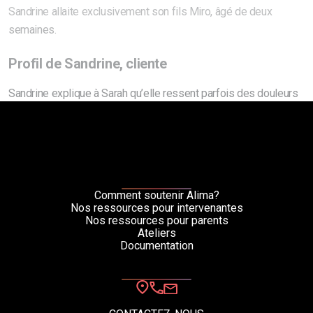
Sandrine allaite exclusivement son fils Miro, âgé de deux
semaines.
Profil de Sandrine, cliente
Sandrine explique à Sarah qu’elle ressent parfois des douleurs
intenses au niveau des mamelons. Elle trouve ces sensations
étranges, car elles ne surviennent pas pendant l’allaitement,
mais plutôt après. Toutefois, son mamelon ne présente pas de
blessures. Après avoir effectué quelques recherches, Sandrine
pen
[...]
Comment soutenir Alima?
Nos ressources pour intervenantes
Nos ressources pour parents
Ateliers
Documentation
Catherine Savard, Dt.P., M.Sc.