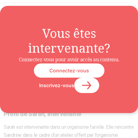
Le vasospasme est un phénomène douloureux. Cette étude de
vise à vous outiller pour bien accompagner les mamans qui viv
Vous êtes
avec cette condition. En tant que personnel intervenant, vous p
informer des signes et symptômes du vasospasme ;
intervenante?
offrir des conseils pour diminuer la douleur associée au
vasospasme ;
Connectez-vous pour avoir accès au contenu.
diriger la cliente vers une consultante en allaitement IBCLC 
ou un médecin, au besoin.
Connectez-vous
Inscrivez-vous
Mise en contexte
Profil de Sarah, intervenante
Sarah est intervenante dans un organisme famille. Elle rencontre
Sandrine dans le cadre d’un atelier offert par l’organisme.