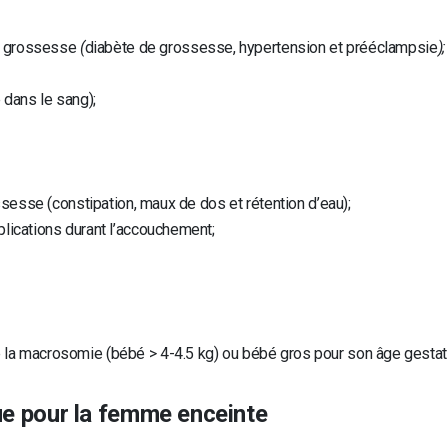
la grossesse
(
diabète de grossesse, hypertension et prééclampsie
);
 dans le sang);
ossesse (constipation, maux de dos et rétention d’eau);
lications durant l’accouchement;
la macrosomie (bébé > 4-4.5 kg) ou bébé gros pour son âge gestatio
que pour la femme enceinte