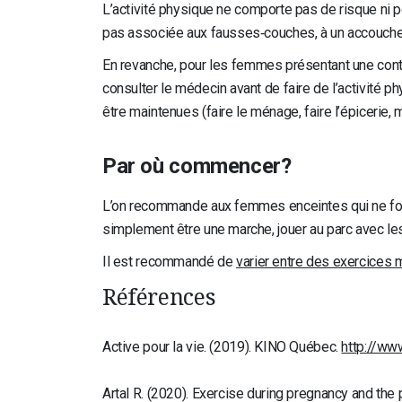
L’activité physique ne comporte pas de risque ni po
pas associée aux fausses‑couches, à un accouchem
En revanche, pour les femmes présentant une contr
consulter le médecin avant de faire de l’activité ph
être maintenues (faire le ménage, faire l’épicerie, m
Par où commencer?
L’on recommande aux femmes enceintes qui ne font 
simplement être une marche, jouer au parc avec les
Il est recommandé de
varier entre des exercices 
Références
Active pour la vie. (2019). KINO Québec.
http://ww
Artal R. (2020). Exercise during pregnancy and th