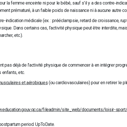
ur la femme enceinte ni pour le bébé, sauf s’il y a des contre‑indica
ent prématuré, à un faible poids de naissance ni à aucune autre co
e-indication médicale (ex. : prééclampsie, retard de croissance, ru
ysique. Dans certains cas, l’activité physique peut être interdite, ma
archer, etc.).
pas déjà de l’activité physique de commencer à en intégrer progres
 enfants, etc.
musculaires et aérobiques
(ou cardiovasculaires) pour en retirer le pl
w.education.gouv.qc.ca/fileadmin/site_web/documents/loisir-sp
e postpartum period. UpToDate.