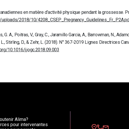
canadiennes en matière d’activité physique pendant la grossesse. Pr
ent/uploads/2018/10/4208_CSEP_Pregnancy_Guidelines_Fr_P2A.pd
, G. A., Poitras, V., Gray, C., Jaramillo Garcia, A., Barrowman, N., Adamo,
ter, L., Stirling, D., & Zehr, L. (2018). N° 367-2019 Lignes Directrices 
.org/10.1016/j.jogc.2018.09.003
utenir Alima?
rces pour intervenantes