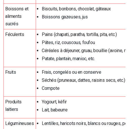
Boissons et
Biscuits, bonbons, chocolat, gâteaux
aliments
Boissons gazeuses, jus
sucrés
Féculents
Pains (chapati, paratha, tortilla, pita, etc.)
Pâtes, riz, couscous, foufou
Céréales à déjeuner, gruau, bouillie (avoine, maï
Patate, plantain, manioc, etc.
Fruits
Frais, congelés ou en conserve
Séchés (pruneaux, dattes, raisins secs, etc.)
Compote
Produits
Yogourt, kéfir
laitiers
Lait, babeurre
Légumineuses
Lentilles, haricots noirs, blancs ou rouges, po