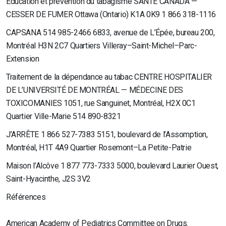
Éducation et prévention du tabagisme SANTÉ CANADA —
CESSER DE FUMER Ottawa (Ontario) K1A 0K9 1 866 318-1116
CAPSANA 514 985-2466 6833, avenue de L’Épée, bureau 200,
Montréal H3N 2C7 Quartiers Villeray–Saint-Michel–Parc-
Extension
Traitement de la dépendance au tabac CENTRE HOSPITALIER
DE L’UNIVERSITÉ DE MONTRÉAL — MÉDECINE DES
TOXICOMANIES 1051, rue Sanguinet, Montréal, H2X 0C1
Quartier Ville-Marie 514 890-8321
J’ARRÊTE 1 866 527-7383 5151, boulevard de l’Assomption,
Montréal, H1T 4A9 Quartier Rosemont–La Petite-Patrie
Maison l’Alcôve 1 877 773-7333 5000, boulevard Laurier Ouest,
Saint-Hyacinthe, J2S 3V2
Références
American Academy of Pediatrics Committee on Drugs.