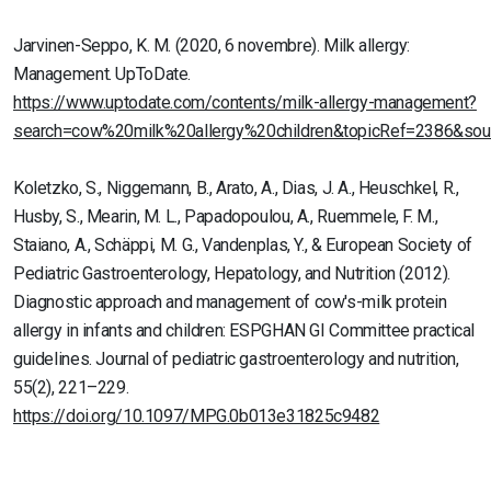
Jarvinen-Seppo, K. M. (2020, 6 novembre). Milk allergy:
Management. UpToDate.
https://www.uptodate.com/contents/milk-allergy-management?
search=cow%20milk%20allergy%20children&topicRef=2386&sou
Koletzko, S., Niggemann, B., Arato, A., Dias, J. A., Heuschkel, R.,
Husby, S., Mearin, M. L., Papadopoulou, A., Ruemmele, F. M.,
Staiano, A., Schäppi, M. G., Vandenplas, Y., & European Society of
Pediatric Gastroenterology, Hepatology, and Nutrition (2012).
Diagnostic approach and management of cow's-milk protein
allergy in infants and children: ESPGHAN GI Committee practical
guidelines. Journal of pediatric gastroenterology and nutrition,
55(2), 221–229.
https://doi.org/10.1097/MPG.0b013e31825c9482