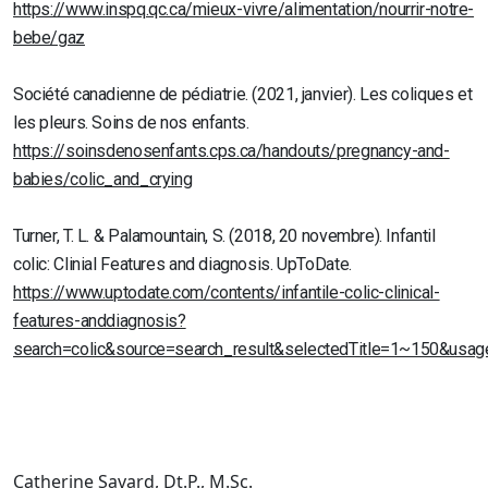
https://www.inspq.qc.ca/mieux-vivre/alimentation/nourrir-notre-
bebe/gaz
Société canadienne de pédiatrie. (2021, janvier). Les coliques et
les pleurs. Soins de nos enfants.
https://soinsdenosenfants.cps.ca/handouts/pregnancy-and-
babies/colic_and_crying
Turner, T. L. & Palamountain, S. (2018, 20 novembre). Infantil
colic: Clinial Features and diagnosis. UpToDate.
https://www.uptodate.com/contents/infantile-colic-clinical-
features-anddiagnosis?
search=colic&source=search_result&selectedTitle=1~150&usa
Catherine Savard, Dt.P., M.Sc.